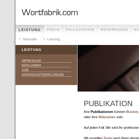
LEISTUNG
PREIS
PHILOSOPHIE
REFERENZEN
K
Startseite
Leistung
LEISTUNG
IMPRESSUM
DISCLAIMER
AGB
DATENSCHUTZERKLÄRUNG
PUBLIKATION
Ihre
Publikationen
können
Bücher,
oder Ihre
Webseiten
sein.
Auf jeden Fall: Wir sind Ihr profession
Wir erstellen
Texte
nach Ihren Vorga