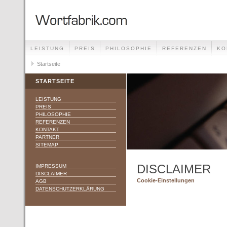
LEISTUNG
PREIS
PHILOSOPHIE
REFERENZEN
KO
Startseite
STARTSEITE
LEISTUNG
PREIS
PHILOSOPHIE
REFERENZEN
KONTAKT
PARTNER
SITEMAP
DISCLAIMER
IMPRESSUM
DISCLAIMER
Cookie-Einstellungen
AGB
DATENSCHUTZERKLÄRUNG